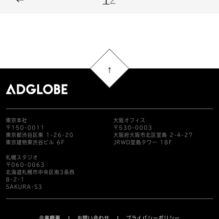
←
1
2
東京本社
大阪オフィス
〒150-0011
〒530-0003
東京都渋谷区東 1-26-20
大阪府大阪市北区堂島 2-4-27
東京建物東渋谷ビル 6F
JRWD堂島タワー 18F
札幌スタジオ
〒060-0063
北海道札幌市中央区南3条西
8-2-1
SAKURA-S3
企業概要
お問い合わせ
プライバシーポリシー