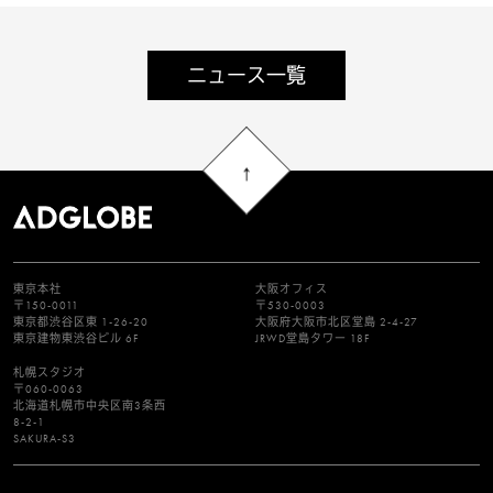
ニュース一覧
東京本社
大阪オフィス
〒150-0011
〒530-0003
東京都渋谷区東 1-26-20
大阪府大阪市北区堂島 2-4-27
東京建物東渋谷ビル 6F
JRWD堂島タワー 18F
札幌スタジオ
〒060-0063
北海道札幌市中央区南3条西
8-2-1
SAKURA-S3