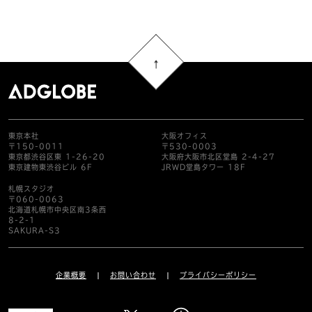
東京本社
大阪オフィス
〒150-0011
〒530-0003
東京都渋谷区東 1-26-20
大阪府大阪市北区堂島 2-4-27
東京建物東渋谷ビル 6F
JRWD堂島タワー 18F
札幌スタジオ
〒060-0063
北海道札幌市中央区南3条西
8-2-1
SAKURA-S3
企業概要
お問い合わせ
プライバシーポリシー