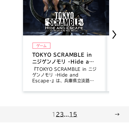
ゲーム
ゲー
TOKYO SCRAMBLE in
TOK
ニジゲンノモリ -Hide and
『TOK
研ぎ澄
Escape-
『TOKYO SCRAMBLE in ニジ
が生か
ゲンノモリ -Hide and
都市か
Escape-』は、兵庫県立淡路島
ルパズ
公園アニメパーク「ニジゲンノモ
ループ会
リ」にオープンした、当社が開発
Inte
を手掛けたゲーム『TOKYO
四弾タ
SCRAMBLE』を題材としたリア
た。開
ルアトラクションです。 アドグ
1
2
3
...
15
→
す。
ローブでは、ゲーム内映像、各種
デザイン、アトラクションの企画
などを担当しました。