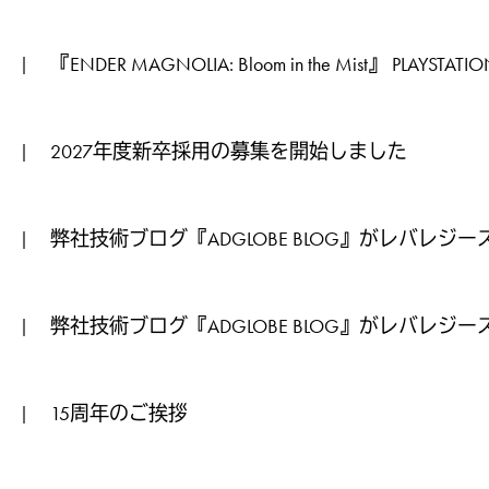
配信予定および予約受付開始のお知らせ
『ENDER MAGNOLIA: Bloom in the Mist』 PLAYSTATI
|
受賞のお知らせ
2027年度新卒採用の募集を開始しました
|
弊社技術ブログ『ADGLOBE BLOG』がレバレジ
|
ーランスHub」記事にて紹介されました
弊社技術ブログ『ADGLOBE BLOG』がレバレジ
|
テック」記事にて紹介されました
15周年のご挨拶
|