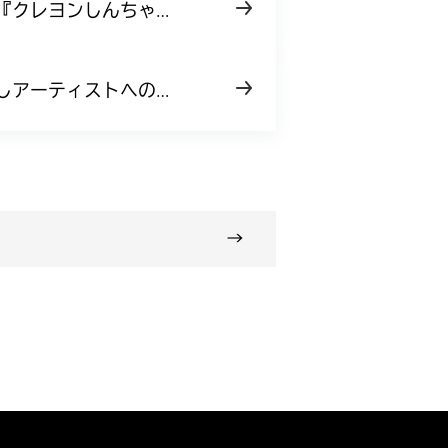
『クレヨンしんちゃん
開発！
しアーティストへの応
→