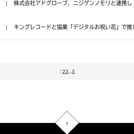
株式会社アドグローブ、ニジゲンノモリと連携し
|
アドベンチャーパーク オラのぶりぶり大合戦』を
キングレコードと協業「デジタルお祝い花」で推
|
援サービスをリリース
1
2
3
...
5