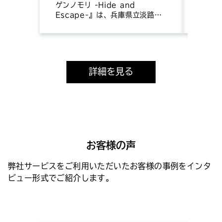
が生か
ゲンノモリ -Hide and
都市か
Escape-』は、兵庫県立淡路島
ルパズ
公園アニメパーク「ニジゲンノモ
ループ会
リ」にオープンした、当社が開発
Inte
を手掛けたゲーム『TOKYO
四弾タ
SCRAMBLE』を題材としたリア
た。開
ルアトラクションです。 アドグ
詳細を見る
す。
ローブでは、ゲーム内映像、各種
デザイン、アトラクションの企画
などを担当しました。
お客様の声
弊社サービスをご利用いただいたお客様の事例をインタ
ビュー形式でご紹介します。