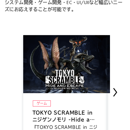
システム開発・ゲーム開発・EC・UI/UXなど幅広いニー
ズにお応えすることが可能です。
ゲーム
ゲー
TOKYO SCRAMBLE in
TOK
ニジゲンノモリ -Hide and
『TOK
研ぎ澄
Escape-
『TOKYO SCRAMBLE in ニジ