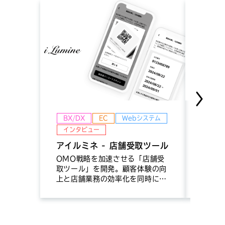
BX/DX
EC
Webシステム
イン
インタビュー
BX/
アイルミネ - 店舗受取ツール
アルフ
業向
OMO戦略を加速させる「店舗受
取ツール」を開発。顧客体験の向
電力小
上と店舗業務の効率化を同時に実
高度化
現。