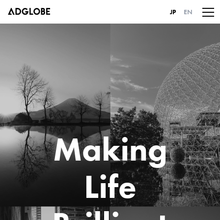
JP
EN
Making
Life