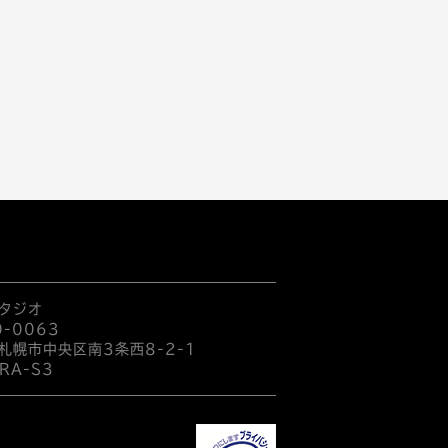
タジオ
0-0063
札幌市中央区南3条西
8-2-1
RA-S3