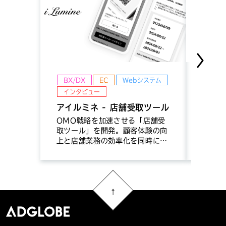
BX/DX
EC
Webシステム
イン
インタビュー
BX/
アイルミネ - 店舗受取ツール
アルフ
業向
OMO戦略を加速させる「店舗受
取ツール」を開発。顧客体験の向
電力小
上と店舗業務の効率化を同時に実
高度化
現。