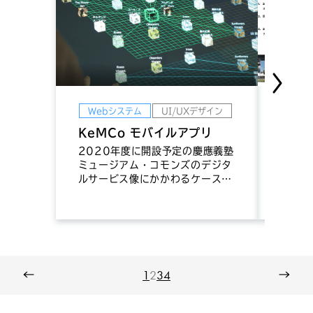
Webシステム
UI/UXデザイン
Web
KeMCo モバイルアプリ
慶應
ンズ
2020年度に開設予定の慶應義塾
ミュージアム・コモンズのデジタ
大学の
ルサービス像にかかわるケース・
け、コ
スタディとして、モバイルアプリ
交流を
プロトタイプ開発にご協力しまし
ジアムで
た。
Muse
ープン
た。
←
1
2
3
4
→