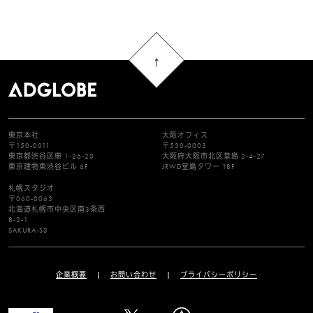
東京本社
大阪オフィス
〒150-0011
〒530-0003
東京都渋谷区東 1-26-20
大阪府大阪市北区堂島 2-4-27
東京建物東渋谷ビル 6F
JRWD堂島タワー 18F
札幌スタジオ
〒060-0063
北海道札幌市中央区南3条西
8-2-1
SAKURA-S3
企業概要
お問い合わせ
プライバシーポリシー