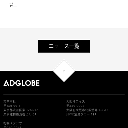
以上
ニュース一覧
東京本社
大阪オフィス
〒150-0011
〒530-0003
東京都渋谷区東 1-26-20
大阪府大阪市北区堂島 2-4-27
東京建物東渋谷ビル 6F
JRWD堂島タワー 18F
札幌スタジオ
〒060-0063