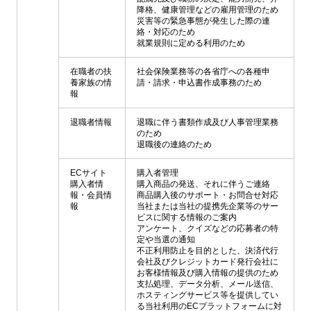
降格、健康管理などの雇用管理のため
災害等の緊急事態が発生した際の連
絡・対応のため
就業規則に定める利用のため
在職者の扶
社会保険業務等の各省庁への各種申
養家族の情
請・請求・申込書作成事務のため
報
退職者情報
退職に伴う書類作成及び人事管理業務
のため
退職後の連絡のため
ECサイト
購入者管理
購入者情
購入商品の発送、それに伴うご連絡
報・会員情
商品購入後のサポート・お問合せ対応
報
当社または当社の提携先企業等のサー
ビスに関する情報のご案内
アンケート、クイズなどの応募者の特
定や当選の通知
不正利用防止を目的とした、決済代行
会社及びクレジットカード発行会社に
お客様情報及び購入情報の提供のため
支払処理、データ分析、メール送信、
ホスティングサービス等を提供してい
る当社利用のECプラットフォームに対