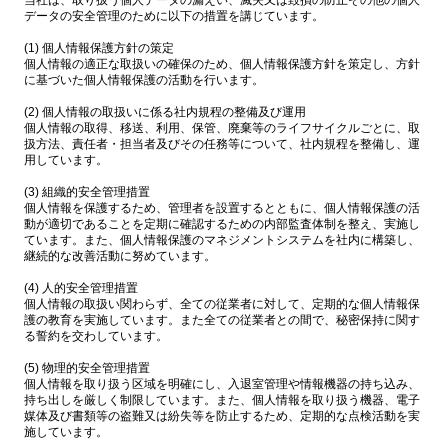
当社は、取り扱う個人データの漏えい、滅失又は毀損の防止その他の個人
データの安全管理のために以下の措置を講じています。
(1) 個人情報保護方針の策定
個人情報の適正な取扱いの確保のため、個人情報保護方針を策定し、方針
に基づいた個人情報保護の活動を行います。
(2) 個人情報の取扱いに係る社内規程の整備及び運用
個人情報の取得、移送、利用、保管、廃棄等のライフサイクルごとに、取
扱方法、責任者・担当者及びその任務等について、社内規程を整備し、運
用しています。
(3) 組織的安全管理措置
個人情報を保護するため、管理者を設置するとともに、個人情報保護の活
動が適切であることを定期に確認するための内部監査体制を整え、実施し
ています。また、個人情報保護のマネジメントシステムを社内に構築し、
継続的な改善活動に努めています。
(4) 人的安全管理措置
個人情報の取扱い関わらず、全ての従業者に対して、定期的な個人情報保
護の教育を実施しています。また全ての従業者との間で、秘密保持に関す
る誓約を交わしています。
(5) 物理的安全管理措置
個人情報を取り扱う区域を明確にし、入退室管理や情報機器の持ち込み、
持ち出しを厳しく制限しています。また、個人情報を取り扱う機器、電子
媒体及び書類等の盗難又は紛失等を防止するため、定期的な点検活動を実
施しています。