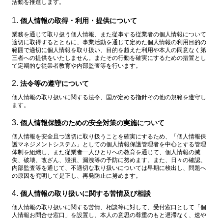
活動を推進します。
個人情報の取得・利用・提供について
業務を通じて取り扱う個人情報、また従事する従業者の個人情報について
適切に取得するとともに、事業活動を通じて定めた個人情報の利用目的の
範囲で適切に個人情報を取り扱い、目的を超えた利用や本人の同意なく第
三者への提供をいたしません。またその行動を確実にするための措置とし
て定期的な従業者教育や内部監査等を行います。
法令等の遵守について
個人情報の取り扱いに関する法令、国が定める指針その他の規範を遵守し
ます。
個人情報保護のための安全対策の実施について
個人情報を安全且つ適切に取り扱うことを確実にするため、「個人情報保
護マネジメントシステム」としての個人情報保護管理者を中心とする管理
体制を組織し、また従業者一人ひとりへの教育を通じて、個人情報の滅
失、破壊、改ざん、毀損、漏洩等の予防に努めます。また、日々の確認、
内部監査等を通じて、不適切な取り扱いについては早期に検出し、問題へ
の原因を究明して是正し、再発防止に努めます。
個人情報の取り扱いに関する苦情及び相談
個人情報の取り扱いに関する苦情、相談等に対して、受付窓口として「個
人情報お問合せ窓口」を設置し、本人の意思の尊重のもと遅滞なく、速や