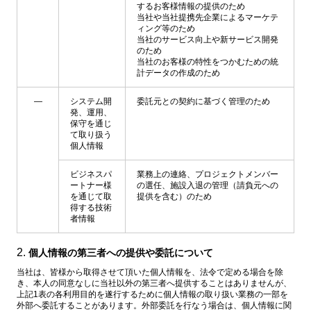
するお客様情報の提供のため
当社や当社提携先企業によるマーケテ
ィング等のため
当社のサービス向上や新サービス開発
のため
当社のお客様の特性をつかむための統
計データの作成のため
―
システム開
委託元との契約に基づく管理のため
発、運用、
保守を通じ
て取り扱う
個人情報
ビジネスパ
業務上の連絡、プロジェクトメンバー
ートナー様
の選任、施設入退の管理（請負元への
を通じて取
提供を含む）のため
得する技術
者情報
個人情報の第三者への提供や委託について
当社は、皆様から取得させて頂いた個人情報を、法令で定める場合を除
き、本人の同意なしに当社以外の第三者へ提供することはありませんが、
上記1表の各利用目的を遂行するために個人情報の取り扱い業務の一部を
外部へ委託することがあります。外部委託を行なう場合は、個人情報に関