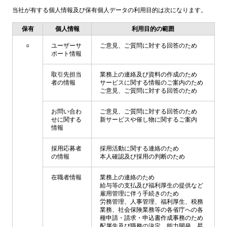
当社が有する個人情報及び保有個人データの利用目的は次になります。
保有
個人情報
利用目的の範囲
○
ユーザーサ
ご意見、ご質問に対する回答のため
ポート情報
取引先担当
業務上の連絡及び資料の作成のため
者の情報
サービスに関する情報のご案内のため
ご意見、ご質問に対する回答のため
お問い合わ
ご意見、ご質問に対する回答のため
せに関する
新サービスや催し物に関するご案内
情報
採用応募者
採用活動に関する連絡のため
の情報
本人確認及び採用の判断のため
在職者情報
業務上の連絡のため
給与等の支払及び福利厚生の提供など
雇用管理に伴う手続きのため
労務管理、人事管理、福利厚生、税務
業務、社会保険業務等の各省庁への各
種申請・請求・申込書作成事務のため
配属先及び職務の決定、能力開発、昇