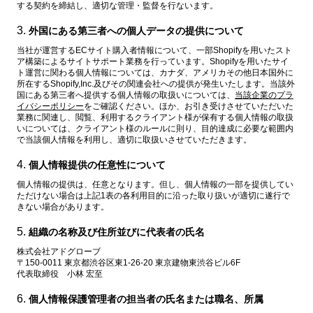
する契約を締結し、適切な管理・監督を行ないます。
外国にある第三者への個人データの提供について
当社が運営するECサイト購入者情報について、一部Shopifyを用いたスト
ア構築によるサイトサポート業務を行っています。Shopifyを用いたサイ
ト運営に関わる個人情報については、カナダ、アメリカその他日本国外に
所在するShopify,Inc.及びその関連会社への提供が発生いたします。当該外
国にある第三者へ提供する個人情報の取扱いについては、
当該企業のプラ
イバシーポリシー
をご確認ください。ほか、お引き受けさせていただいた
業務に関連し、閲覧、利用するクライアント様が保有する個人情報の取扱
いについては、クライアント様のルールに則り、目的達成に必要な範囲内
で当該個人情報を利用し、適切に取扱いさせていただきます。
個人情報提供の任意性について
個人情報の提供は、任意となります。但し、個人情報の一部を提供してい
ただけない場合は上記1表の各利用目的に沿った取り扱いが適切に遂行で
きない場合があります。
組織の名称及び住所並びに代表者の氏名
株式会社アドグローブ
〒150-0011 東京都渋谷区東1-26-20 東京建物東渋谷ビル6F
代表取締役 小林 宏至
個人情報保護管理者の担当者の氏名または職名、所属