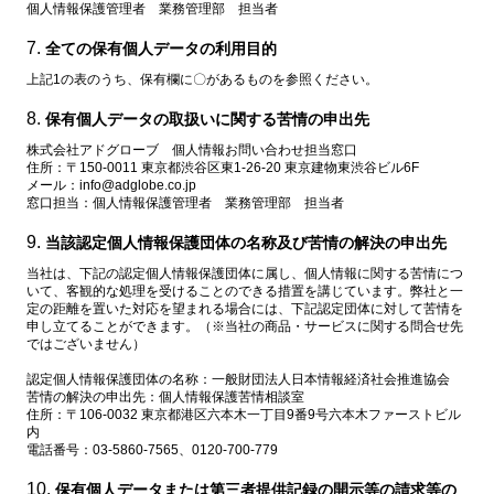
個人情報保護管理者 業務管理部 担当者
全ての保有個人データの利用目的
上記1の表のうち、保有欄に〇があるものを参照ください。
保有個人データの取扱いに関する苦情の申出先
株式会社アドグローブ 個人情報お問い合わせ担当窓口
住所：〒150-0011 東京都渋谷区東1-26-20 東京建物東渋谷ビル6F
メール：info@adglobe.co.jp
窓口担当：個人情報保護管理者 業務管理部 担当者
当該認定個人情報保護団体の名称及び苦情の解決の申出先
当社は、下記の認定個人情報保護団体に属し、個人情報に関する苦情につ
いて、客観的な処理を受けることのできる措置を講じています。弊社と一
定の距離を置いた対応を望まれる場合には、下記認定団体に対して苦情を
申し立てることができます。（※当社の商品・サービスに関する問合せ先
ではございません）
認定個人情報保護団体の名称：一般財団法人日本情報経済社会推進協会
苦情の解決の申出先：個人情報保護苦情相談室
住所：〒106-0032 東京都港区六本木一丁目9番9号六本木ファーストビル
内
電話番号：03-5860-7565、0120-700-779
保有個人データまたは第三者提供記録の開示等の請求等の