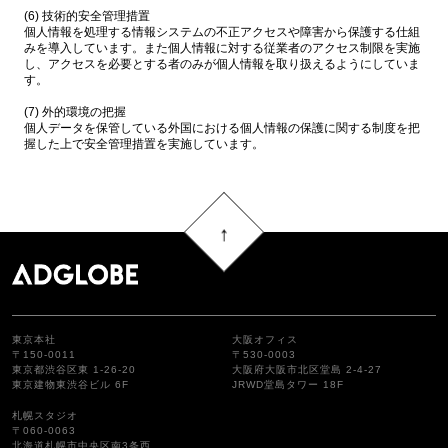
(6) 技術的安全管理措置
個人情報を処理する情報システムの不正アクセスや障害から保護する仕組
みを導入しています。また個人情報に対する従業者のアクセス制限を実施
し、アクセスを必要とする者のみが個人情報を取り扱えるようにしていま
す。
(7) 外的環境の把握
個人データを保管している外国における個人情報の保護に関する制度を把
握した上で安全管理措置を実施しています。
東京本社
大阪オフィス
〒150-0011
〒530-0003
東京都渋谷区東 1-26-20
大阪府大阪市北区堂島 2-4-27
東京建物東渋谷ビル 6F
JRWD堂島タワー 18F
札幌スタジオ
〒060-0063
北海道札幌市中央区南3条西