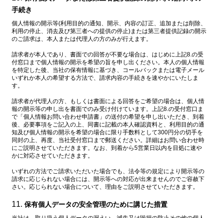
手続き
個人情報の開示等(利用目的の通知、開示、内容の訂正、追加または削除、
利用の停止、消去及び第三者への提供の停止)または第三者提供記録の開示
のご請求は、本人または代理人の方のみが行えます。
請求者が本人であり、書面での回答が不要な場合は、はじめに上記8.の受
付窓口まで個人情報の開示を希望の旨を申し出ください。本人の個人情報
を特定した後、当社の保有情報に基づき、コールバックまたは電子メール
いずれか本人の希望する方法で、請求内容の手続きを速やかにいたしま
す。
請求者が代理人の方、もしくは書面による回答をご希望の場合は、個人情
報の開示等の申し出を書面でのみ受け付けています。上記8.の受付窓口ま
で「個人情報お問い合わせ申請書」の送付の希望を申し出いただき、到着
後、必要事項をご記入の上、同書に記載の本人確認資料と、利用目的の通
知及び個人情報の開示を希望の場合に限り手数料として300円分の切手を
同封の上、再度、当社受付窓口まで郵送ください。詳細はお問い合わせ時
にご説明させていただきます。なお、到着から5営業日以内を目処に速や
かに対応させていただきます。
いずれの方法でご請求いただいた場合でも、法令等の規定により開示等の
請求に応じられない場合には、開示等への対応が出来ませんのでご容赦下
さい。応じられない場合について、理由をご説明させていただきます。
保有個人データの安全管理のために講じた措置