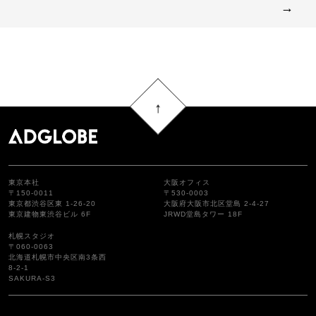
→
東京本社
大阪オフィス
〒150-0011
〒530-0003
東京都渋谷区東 1-26-20
大阪府大阪市北区堂島 2-4-27
東京建物東渋谷ビル 6F
JRWD堂島タワー 18F
札幌スタジオ
〒060-0063
北海道札幌市中央区南3条西
8-2-1
SAKURA-S3