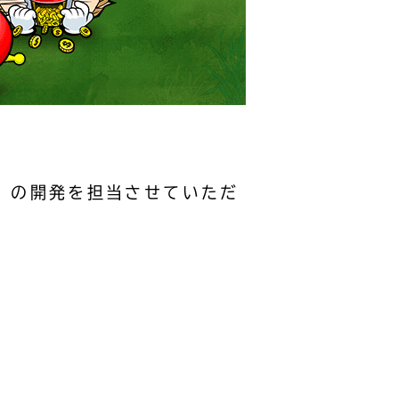
」の開発を担当させていただ