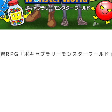
習RPG「ボキャブラリーモンスターワールド