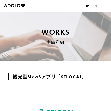
JP
EN
WORKS
実績詳細
観光型MaaSアプリ「STLOCAL」